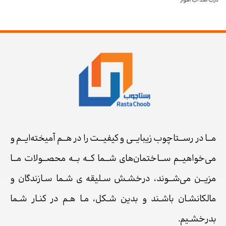
درب ضد آب اهواز
مــا در رســتاچوب زیبایــی و کیفیــت را در هــم آمیخته‌ایــم و
می‌خواهیــم ســاختمان‌های شــما کــه بــه محصــولات مــا
مزیــن می‌شــوند، درخشـش سـلیقه ی شـما سـازندگان و
مالکانشـان باشـند و بدین شـکل، مـا هـم در کنـار شـما
بدرخشـیم.