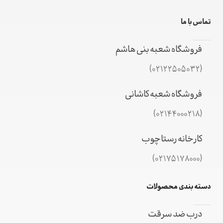
تماس با ما
فروشگاه شعبه بنی هاشم
(02122505032)
فروشگاه شعبه کاشانی
(02144000218)
کارخانه رستاچوب
(02175178000)
دسته بندی محصولات
درب ضد سرقت