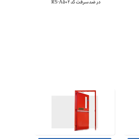
در ضدسرقت کد RS-A502