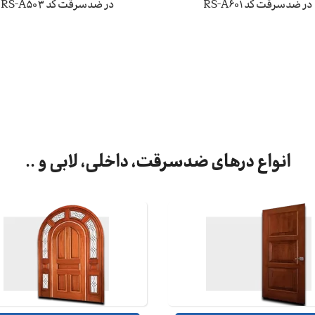
در ضدسرقت کد RS-A601
در ضدسرقت کد RS-A503
انواع درهای ضدسرقت، داخلی، لابی و ..