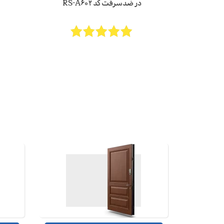
در ضدسرقت کد RS-A602