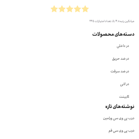
میانگین رتبه
4.8
/ 5. تعداد امتیازات
445
دسته‌های محصولات
در داخلی
در ضد حریق
در ضد سرقت
در لابی
کابینت
نوشته‌های تازه
درب پی وی سی ورامین
درب پی وی سی قم