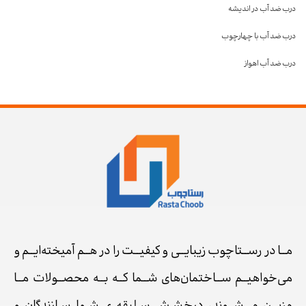
درب ضد آب در اندیشه
درب ضد آب با چهارچوب
درب ضد آب اهواز
مــا در رســتاچوب زیبایــی و کیفیــت را در هــم آمیخته‌ایــم و
می‌خواهیــم ســاختمان‌های شــما کــه بــه محصــولات مــا