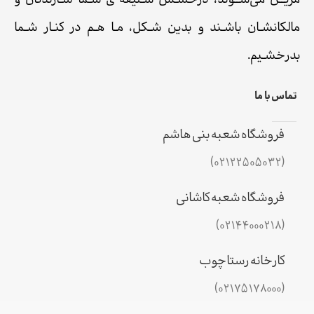
مزیــن می‌شــوند، درخشـش سـلیقه ی شـما سـازندگان و
مالکانشـان باشـند و بدین شـکل، مـا هـم در کنـار شـما
بدرخشـیم.
تماس با ما
فروشگاه شعبه بنی هاشم
(02122505032)
فروشگاه شعبه کاشانی
(02144000218)
کارخانه رستاچوب
(02175178000)