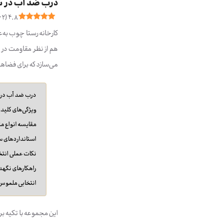
درب ضد آب در 
62
(
4.8
کارخانه رستا چوب به‌
هم از نظر مقاومت در ب
می‌سازد که برای فضا
درب ضد آب در 
ویژگی‌های کلید
مقایسه انواع متریال؛ PVC، ABS، پ
استانداردهای س
نکات عملی انتخ
راهکارهای نگه
انتخابی ملموس ب
این مجموعه با تکیه بر