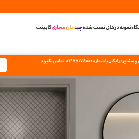
اه
نمونه درهای نصب شده
چیدمان مجازی
کابینت
یگان با شماره 02175178000 تماس بگیرید.