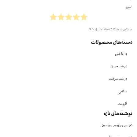
1 --- 5
میانگین رتبه
4.8
/ 5. تعداد امتیازات
462
دسته‌های محصولات
در داخلی
در ضد حریق
در ضد سرقت
در لابی
کابینت
نوشته‌های تازه
درب پی وی سی ورامین