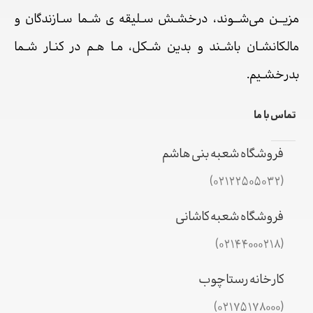
مزیــن می‌شــوند، درخشـش سـلیقه ی شـما سـازندگان و
مالکانشـان باشـند و بدین شـکل، مـا هـم در کنـار شـما
بدرخشـیم.
تماس با ما
فروشگاه شعبه بنی هاشم
(02122505032)
فروشگاه شعبه کاشانی
(02144000218)
کارخانه رستاچوب
(02175178000)