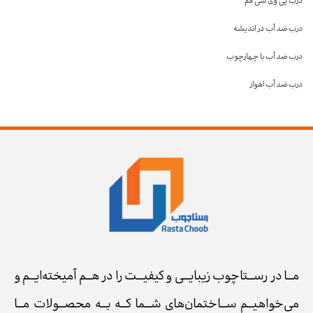
درب پی وی سی قم
درب ضد آب در اندیشه
درب ضد آب با چهارچوب
درب ضد آب اهواز
مــا در رســتاچوب زیبایــی و کیفیــت را در هــم آمیخته‌ایــم و
می‌خواهیــم ســاختمان‌های شــما کــه بــه محصــولات مــا