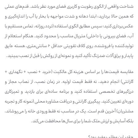
شناخت واقعی از الگوی رطوبت و کاربری فضای مورد نظر باشد. قدم‌های عملی
که همین حالا بردارید: ابتدا دهانه و شدت مواجهه با بخار یا آب را اندازه‌گیری و
عکس‌برداری کنید؛ سپس مطابق الگوی استفاده (تردد روزانه، تماس مستقیم با
آب، فضای بیرونی یا داخلی) متریال مناسب را محدود کنید. هنگام استعلام از
تولیدکننده یا فروشنده، روی کلاف تقویتی حداقل 6 سانتی‌متری، هسته عایق
پایدار و یراق‌آلات ضدزنگ تأکید کنید و نمونه‌ای از روکش را قبل از نصب ببینید.
مقایسه قیمت‌ها را بر اساس هزینه کل مالکیت (خرید + نصب + نگهداری +
گارانتی) انجام دهید، نه فقط قیمت اولیه. در زمان نصب، از نصاب مجاز و
درزگیرهای تخصصی استفاده کنید و برنامه ساده‌ای برای بازدید و تمیزکاری
دوره‌ای تعیین کنید. پیگیری گارانتی و دریافت مشاوره محلی (نمونه کار و تجربه
مشتریان) آخرین قدم است. یک درِ مناسب نه فقط ورودی خانه را می‌پوشاند،
بلکه آسایش و ارزش ملک شما را برای سال‌ها محافظت می‌کند.
چقدر این مطلب مفید بود؟