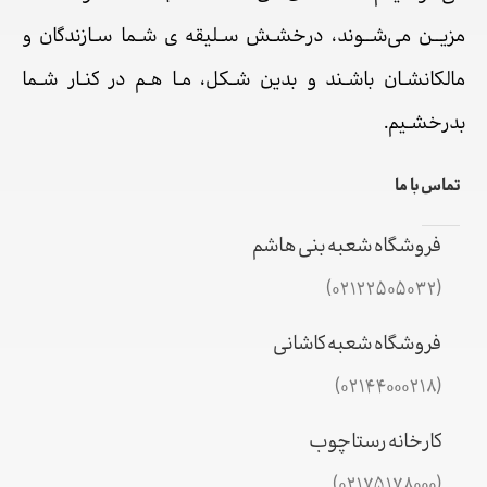
مزیــن می‌شــوند، درخشـش سـلیقه ی شـما سـازندگان و
مالکانشـان باشـند و بدین شـکل، مـا هـم در کنـار شـما
بدرخشـیم.
تماس با ما
فروشگاه شعبه بنی هاشم
(02122505032)
فروشگاه شعبه کاشانی
(02144000218)
کارخانه رستاچوب
(02175178000)