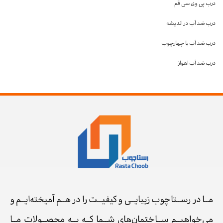
درب پی وی سی قم
درب ضد آب در اندیشه
درب ضد آب با چهارچوب
درب ضد آب اهواز
مــا در رســتاچوب زیبایــی و کیفیــت را در هــم آمیخته‌ایــم و
می‌خواهیــم ســاختمان‌های شــما کــه بــه محصــولات مــا