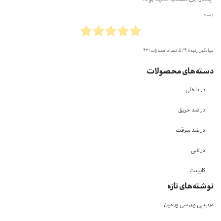
1 --- 5
میانگین رتبه
4.8
/ 5. تعداد امتیازات
431
دسته‌های محصولات
در داخلی
در ضد حریق
در ضد سرقت
در لابی
کابینت
نوشته‌های تازه
درب پی وی سی ورامین