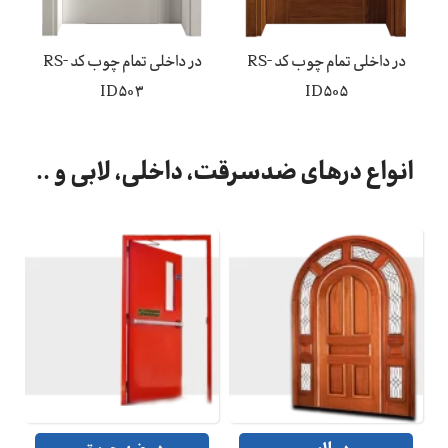
در داخلی تمام چوب کد RS-
در داخلی تمام چوب کد RS-
ID503
ID505
انواع درهای ضدسرقت، داخلی، لابی و ..
در ضد سرقت
در داخلی
44 محصول
41 محصول