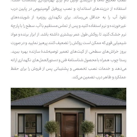
نصب صحیح کلاف و درزبندی اولین گام برای بهره‌برداری بلندمدت است؛
استفاده از درزبندهای استاندارد و نصب پروفیل آلومینیومی در پایین درب
نفوذ آب را به حداقل می‌رساند. برای نگهداری روزمره از شوینده‌های
غیرخورنده و نرم استفاده کنید و پس از تماس مستقیم با آب، سطح را با پارچهٔ
نرم خشک کنید تا روکش طول عمر بیشتری داشته باشد. از ابزار برنده و مواد
شیمیایی قوی که ممکن است روکش را تضعیف کنند پرهیز نمایید و در صورت
بروز خراش‌های سطحی، از کیت‌های تعمیر توصیه‌شدهٔ سازنده بهره ببرید.
رستا چوب همراه با محصول شناسنامهٔ فنی و دستورالعمل‌های نگهداری ارائه
می‌دهد و خدمات نصب تخصصی و پشتیبانی پس از فروش را برای حفظ
عملکرد و ظاهر درب تضمین می‌کند.