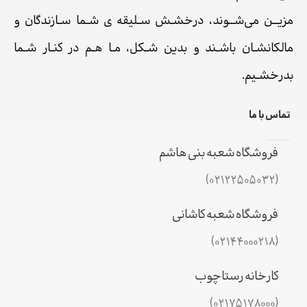
مزیــن می‌شــوند، درخشـش سـلیقه ی شـما سـازندگان و
مالکانشـان باشـند و بدین شـکل، مـا هـم در کنـار شـما
بدرخشـیم.
تماس با ما
فروشگاه شعبه بنی هاشم
(02122505032)
فروشگاه شعبه کاشانی
(02144000218)
کارخانه رستاچوب
(02175178000)