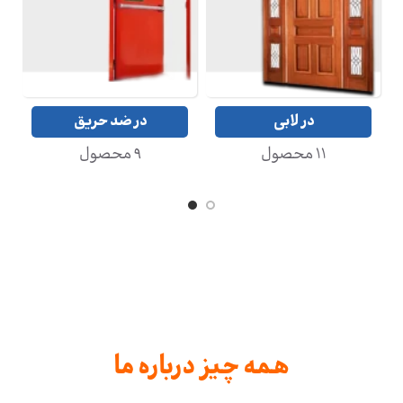
در ضد سرقت
در داخلی
44 محصول
41 محصول
همه چیز درباره ما