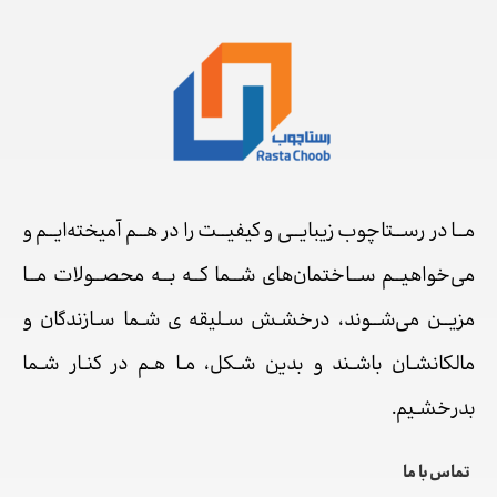
مــا در رســتاچوب زیبایــی و کیفیــت را در هــم آمیخته‌ایــم و
می‌خواهیــم ســاختمان‌های شــما کــه بــه محصــولات مــا
مزیــن می‌شــوند، درخشـش سـلیقه ی شـما سـازندگان و
مالکانشـان باشـند و بدین شـکل، مـا هـم در کنـار شـما
بدرخشـیم.
تماس با ما