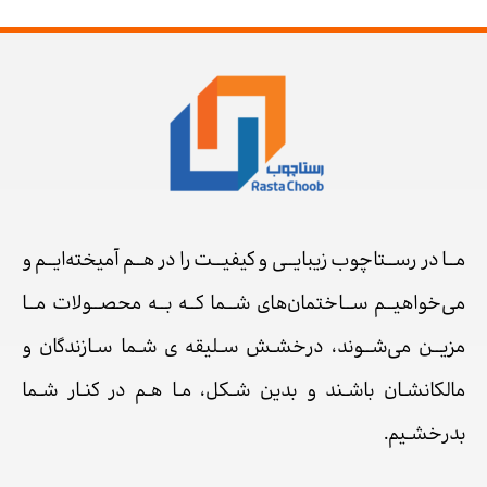
مــا در رســتاچوب زیبایــی و کیفیــت را در هــم آمیخته‌ایــم و
می‌خواهیــم ســاختمان‌های شــما کــه بــه محصــولات مــا
مزیــن می‌شــوند، درخشـش سـلیقه ی شـما سـازندگان و
مالکانشـان باشـند و بدین شـکل، مـا هـم در کنـار شـما
بدرخشـیم.