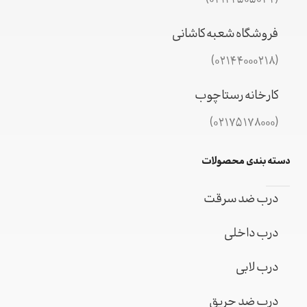
(02122505032)
فروشگاه شعبه کاشانی
(02144000218)
کارخانه رستاچوب
(02175178000)
دسته بندی محصولات
درب ضد سرقت
درب داخلی
درب لابی
درب ضد حریق