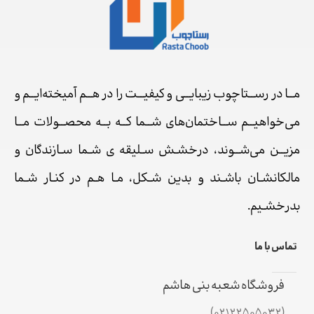
مــا در رســتاچوب زیبایــی و کیفیــت را در هــم آمیخته‌ایــم و
می‌خواهیــم ســاختمان‌های شــما کــه بــه محصــولات مــا
مزیــن می‌شــوند، درخشـش سـلیقه ی شـما سـازندگان و
مالکانشـان باشـند و بدین شـکل، مـا هـم در کنـار شـما
بدرخشـیم.
تماس با ما
فروشگاه شعبه بنی هاشم