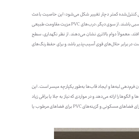
بت به بسیاری از روکش‌های PVC دارد و در شرایط رطوبتی کنترل‌شده کمتر دچار تغییر شکل می‌شود؛ این خاصیت باعث
می‌شود درب‌های ABS برای محیط‌هایی که احتمال برخورد یا فشار مکانیکی متوسط وجود دارد، گزینه مناسبی باشند. از سوی دیگر، درب‌های PVC مزیت مقاومت طبیعی
تد، معمولاً دوام بالاتری نشان می‌دهند. از نظر نگهداری، سطح
نده‌های معمولی تمیز می‌شود و نیاز به مراقبت ویژه ندارد، در حالی که PVC ممکن است در برابر حلال‌های قوی آسیب‌پذیر باشد و برای حفظ رنگ‌های
امکان فرم‌دهی لبه‌ها و ایجاد قاب‌ها به‌طور یکپارچه میسر است. این
قیق را فراهم می‌آورد. در مقابل، PVC طیف وسیعی از رنگ‌ها و الگوها را ارائه می‌دهد و در مواردی که نیاز به جلا یا براقی زیاد
باشد، می‌تواند گزینه‌ای مقرون‌به‌صرفه‌تر باشد. تولیدکنندگان مانند رستا چوب مدل‌هایی با روکش ABS برای فضاهای مسکونی و گزینه‌های PVC برای فضاهای مرطوب یا