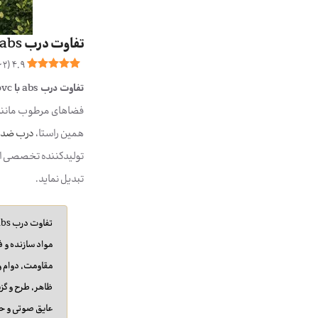
تفاوت درب abs با pvc
62
(
4.9
تفاوت درب abs با pvc
همین راستا،
درب ضد 
تولیدکننده تخصصی انوا
تبدیل نماید.
تفاوت درب abs با pvc — راهنمای کاربردی برای انتخاب درب مناسب
مواد سازنده و ف
مقاومت، دوام و
ظاهر، طرح و گزی
عایق صوتی و حر