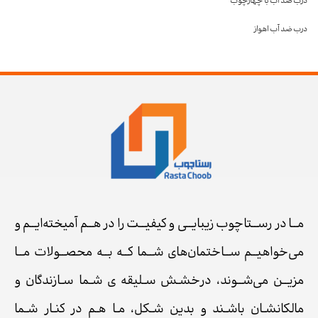
درب ضد آب با چهارچوب
درب ضد آب اهواز
مــا در رســتاچوب زیبایــی و کیفیــت را در هــم آمیخته‌ایــم و
می‌خواهیــم ســاختمان‌های شــما کــه بــه محصــولات مــا
مزیــن می‌شــوند، درخشـش سـلیقه ی شـما سـازندگان و
مالکانشـان باشـند و بدین شـکل، مـا هـم در کنـار شـما