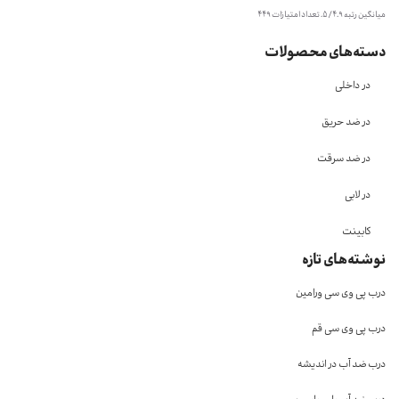
میانگین رتبه
4.9
/ 5. تعداد امتیازات
449
دسته‌های محصولات
در داخلی
در ضد حریق
در ضد سرقت
در لابی
کابینت
نوشته‌های تازه
درب پی وی سی ورامین
درب پی وی سی قم
درب ضد آب در اندیشه