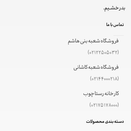
بدرخشـیم.
تماس با ما
فروشگاه شعبه بنی هاشم
(02122505032)
فروشگاه شعبه کاشانی
(02144000218)
کارخانه رستاچوب
(02175178000)
دسته بندی محصولات