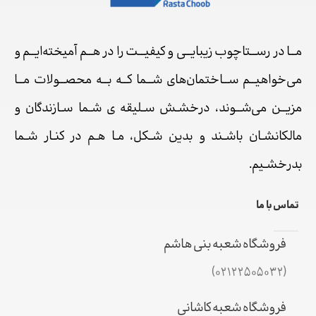
مــا در رســتاچوب زیبایــی و کیفیــت را در هــم آمیخته‌ایــم و
می‌خواهیــم ســاختمان‌های شــما کــه بــه محصــولات مــا
مزیــن می‌شــوند، درخشـش سـلیقه ی شـما سـازندگان و
مالکانشـان باشـند و بدین شـکل، مـا هـم در کنـار شـما
بدرخشـیم.
تماس با ما
فروشگاه شعبه بنی هاشم
(02122505032)
فروشگاه شعبه کاشانی