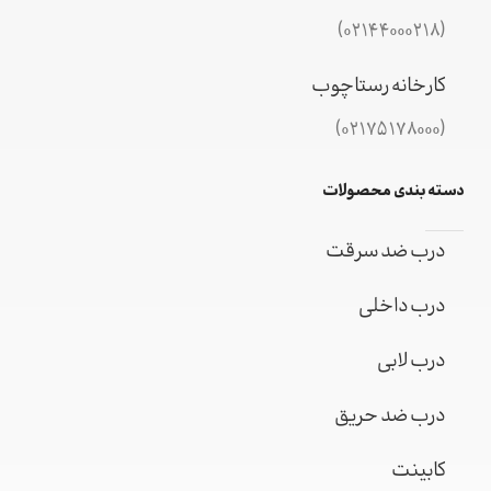
(02144000218)
کارخانه رستاچوب
(02175178000)
دسته بندی محصولات
درب ضد سرقت
درب داخلی
درب لابی
درب ضد حریق
کابینت