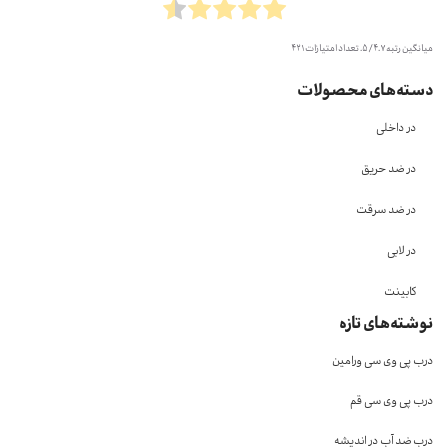
میانگین رتبه
4.7
/ 5. تعداد امتیازات
421
دسته‌های محصولات
در داخلی
در ضد حریق
در ضد سرقت
در لابی
کابینت
نوشته‌های تازه
درب پی وی سی ورامین
درب پی وی سی قم
درب ضد آب در اندیشه