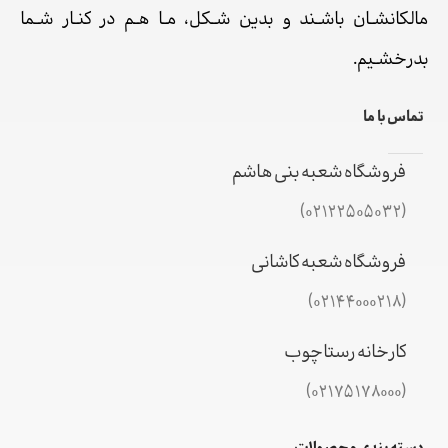
مالکانشـان باشـند و بدین شـکل، مـا هـم در کنـار شـما
بدرخشـیم.
تماس با ما
فروشگاه شعبه بنی هاشم
(02122505032)
فروشگاه شعبه کاشانی
(02144000218)
کارخانه رستاچوب
(02175178000)