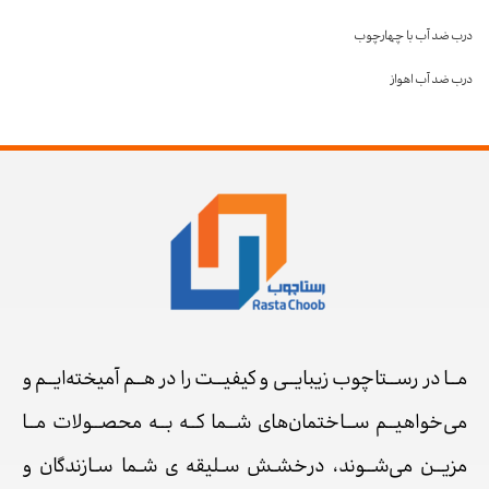
درب ضد آب با چهارچوب
درب ضد آب اهواز
مــا در رســتاچوب زیبایــی و کیفیــت را در هــم آمیخته‌ایــم و
می‌خواهیــم ســاختمان‌های شــما کــه بــه محصــولات مــا
مزیــن می‌شــوند، درخشـش سـلیقه ی شـما سـازندگان و