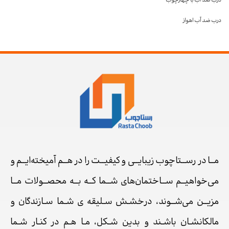
درب ضد آب با چهارچوب
درب ضد آب اهواز
مــا در رســتاچوب زیبایــی و کیفیــت را در هــم آمیخته‌ایــم و
می‌خواهیــم ســاختمان‌های شــما کــه بــه محصــولات مــا
مزیــن می‌شــوند، درخشـش سـلیقه ی شـما سـازندگان و
مالکانشـان باشـند و بدین شـکل، مـا هـم در کنـار شـما