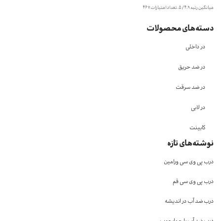
میانگین رتبه
4.9
/ 5. تعداد امتیازات
467
دسته‌های محصولات
در داخلی
در ضد حریق
در ضد سرقت
در لابی
کابینت
نوشته‌های تازه
درب پی وی سی ورامین
درب پی وی سی قم
درب ضد آب در اندیشه