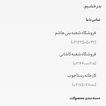
بدرخشـیم.
تماس با ما
فروشگاه شعبه بنی هاشم
(02122505032)
فروشگاه شعبه کاشانی
(02144000218)
کارخانه رستاچوب
(02175178000)
دسته بندی محصولات