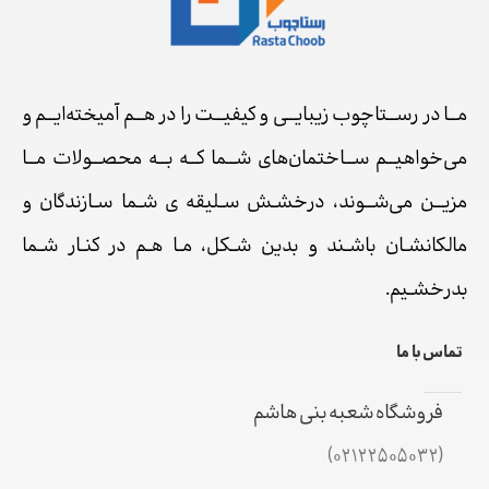
مــا در رســتاچوب زیبایــی و کیفیــت را در هــم آمیخته‌ایــم و
می‌خواهیــم ســاختمان‌های شــما کــه بــه محصــولات مــا
مزیــن می‌شــوند، درخشـش سـلیقه ی شـما سـازندگان و
مالکانشـان باشـند و بدین شـکل، مـا هـم در کنـار شـما
بدرخشـیم.
تماس با ما
فروشگاه شعبه بنی هاشم
(02122505032)