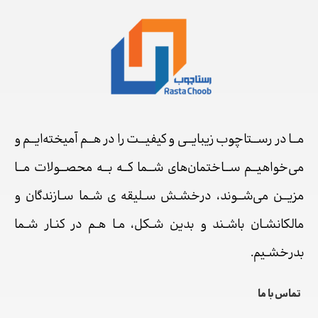
مــا در رســتاچوب زیبایــی و کیفیــت را در هــم آمیخته‌ایــم و
می‌خواهیــم ســاختمان‌های شــما کــه بــه محصــولات مــا
مزیــن می‌شــوند، درخشـش سـلیقه ی شـما سـازندگان و
مالکانشـان باشـند و بدین شـکل، مـا هـم در کنـار شـما
بدرخشـیم.
تماس با ما