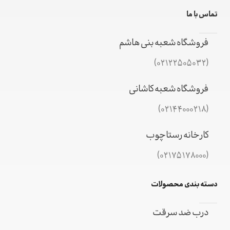
تماس با ما
فروشگاه شعبه بنی هاشم
(02122505032)
فروشگاه شعبه کاشانی
(02144000218)
کارخانه رستاچوب
(02175178000)
دسته بندی محصولات
درب ضد سرقت