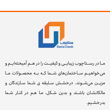
مــا در رســتاچوب زیبایــی و کیفیــت را در هــم آمیخته‌ایــم و
می‌خواهیــم ســاختمان‌های شــما کــه بــه محصــولات مــا
مزیــن می‌شــوند، درخشـش سـلیقه ی شـما سـازندگان و
مالکانشـان باشـند و بدین شـکل، مـا هـم در کنـار شـما
بدرخشـیم.