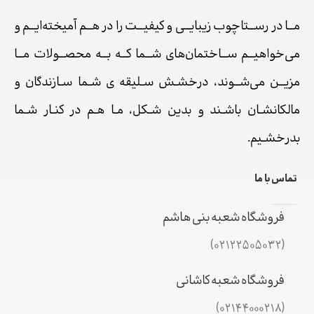
مــا در رســتاچوب زیبایــی و کیفیــت را در هــم آمیخته‌ایــم و
می‌خواهیــم ســاختمان‌های شــما کــه بــه محصــولات مــا
مزیــن می‌شــوند، درخشـش سـلیقه ی شـما سـازندگان و
مالکانشـان باشـند و بدین شـکل، مـا هـم در کنـار شـما
بدرخشـیم.
تماس با ما
فروشگاه شعبه بنی هاشم
(02122505032)
فروشگاه شعبه کاشانی
(02144000218)