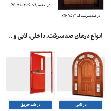
در ضدسرقت کد RS-A503
در ضدسرقت کد RS-A502
انواع درهای ضدسرقت، داخلی، لابی و ..
در ضد سرقت
در داخلی
44 محصول
41 محصول