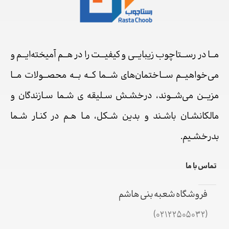
مــا در رســتاچوب زیبایــی و کیفیــت را در هــم آمیخته‌ایــم و
می‌خواهیــم ســاختمان‌های شــما کــه بــه محصــولات مــا
مزیــن می‌شــوند، درخشـش سـلیقه ی شـما سـازندگان و
مالکانشـان باشـند و بدین شـکل، مـا هـم در کنـار شـما
بدرخشـیم.
تماس با ما
فروشگاه شعبه بنی هاشم
(02122505032)