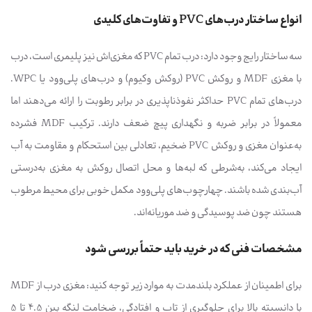
انواع ساختار درب‌های PVC و تفاوت‌های کلیدی
سه ساختار رایج وجود دارد: درب تمام PVC که مغزی‌اش نیز پلیمری است، درب
با مغزی MDF و روکش PVC (روکش وکیوم) و درب‌های پلی‌وود یا WPC.
درب‌های تمام PVC حداکثر نفوذناپذیری در برابر رطوبت را ارائه می‌دهند اما
معمولاً در برابر ضربه و نگهداری پیچ ضعف دارند. ترکیب MDF فشرده
به‌عنوان مغزی و روکش PVC ضخیم، تعادلی بین استحکام و مقاومت به آب
ایجاد می‌کند، به‌شرطی که لبه‌ها و محل اتصال روکش به مغزی به‌درستی
آب‌بندی شده باشند. چهارچوب‌های پلی‌وود مکمل خوبی برای محیط مرطوب
هستند چون ضد پوسیدگی و ضد موریانه‌اند.
مشخصات فنی که در خرید باید حتماً بررسی شود
برای اطمینان از عملکرد بلندمدت به موارد زیر توجه کنید: مغزی درب از MDF
با دانسیته بالا برای جلوگیری از تاب و افتادگی، ضخامت لنگه بین 4.5 تا 5