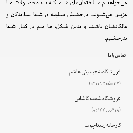
می‌خواهیــم ســاختمان‌های شــما کــه بــه محصــولات مــا
مزیــن می‌شــوند، درخشـش سـلیقه ی شـما سـازندگان و
مالکانشـان باشـند و بدین شـکل، مـا هـم در کنـار شـما
بدرخشـیم.
تماس با ما
فروشگاه شعبه بنی هاشم
(02122505032)
فروشگاه شعبه کاشانی
(02144000218)
کارخانه رستاچوب