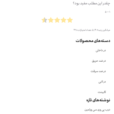
چقدر این مطلب مفید بود؟
1 --- 5
میانگین رتبه
4.7
/ 5. تعداد امتیازات
428
دسته‌های محصولات
در داخلی
در ضد حریق
در ضد سرقت
در لابی
کابینت
نوشته‌های تازه
درب پی وی سی ورامین