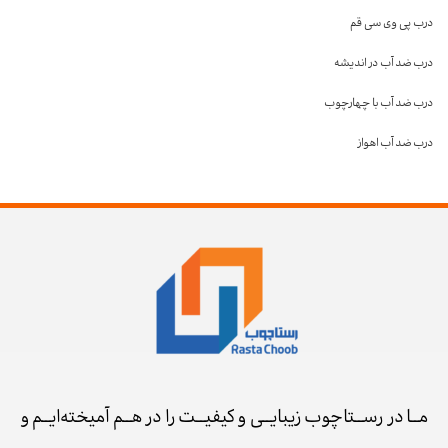
درب پی وی سی قم
درب ضد آب در اندیشه
درب ضد آب با چهارچوب
درب ضد آب اهواز
مــا در رســتاچوب زیبایــی و کیفیــت را در هــم آمیخته‌ایــم و